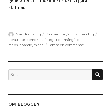
generationer! Tillsammans kan vi göra
skillnad!
Författare
Sven Rentzhog
Postat
13 november, 2015
Kategorier
Insamling
Taggar
berättelse
,
demokrati
,
integration
,
mångfald
,
medskapande
,
minne
Lämna en kommentar
på
Det
delaktiga
museet
–
en
SÖ
Sök
grundpelare
efter:
för
demokrati
och
integration
OM BLOGGEN