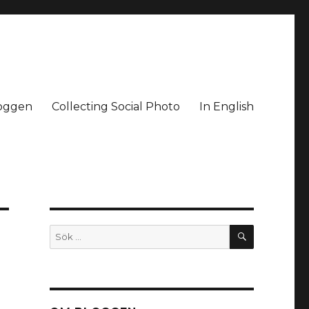
oggen
Collecting Social Photo
In English
SÖK
Sök
efter: