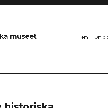
ska museet
Hem
Om bl
 historiska