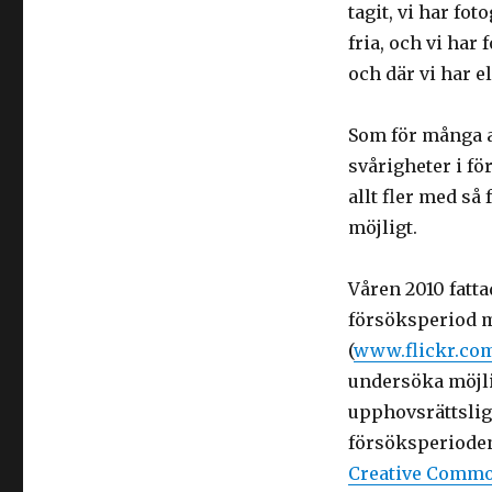
I
tagit, vi har fo
fria, och vi har
och där vi har e
Som för många a
svårigheter i för
allt fler med så
möjligt.
Våren 2010 fatt
försöksperiod m
(
www.flickr.co
undersöka möjli
upphovsrättsligt
försöksperioden
Creative Comm