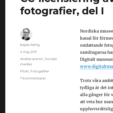
fotografier, del I
Nordiska musee
kanal för förme
Författare
Kajsa Hartig
omfattande foto
Postat
4 maj, 2011
samlingarna har 
Kategorier
Andras arenor
,
Sociala
Digitalt museum
medier
www.digitaltm
Taggar
Flickr
,
Fotografier
7 kommentarer
till
Trots våra ambit
CC-
tydliga är det in
licensiering
av
alla gånger för 
historiska
att veta hur man
fotografier,
upphovsrättsliga
del