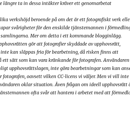
nte längre ta in dessa intäkter kräver ett genomarbetat
lika verkshöjd beroende på om det är ett fotografiskt verk elle
kapar svårigheter för den enskilde tjänstemannen i förmedlin
a samlingarna. Mer om detta i ett kommande blogginlägg.
pphovsrätten gör att fotografier skyddade av upphovsrätt,
 inte kan släppas fria för bearbetning, då risken finns att
å ett sätt som kan vara kränkande för fotografen. Användaren
 enligt upphovsrättslagen, inte göra bearbetningar som kan ans
 fotografen, oavsett vilken CC-licens vi väljer. Men vi vill inte
användaren oklar situation. Även frågan om ideell upphovsrätt 
tjänstemannen ofta svår att hantera i arbetet med att förmedl