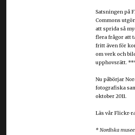
Satsningen på F
Commons utgör et
att sprida så my
flera frågor att 
fritt även för k
om verk och bild
upphovsrätt. **
Nu påbörjar Nor
fotografiska sam
oktober 2011.
Läs vår Flickr-r
* Nordiska museet