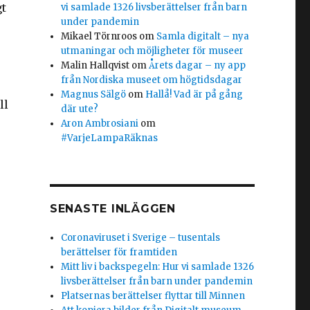
gt
vi samlade 1326 livsberättelser från barn
under pandemin
Mikael Törnroos
om
Samla digitalt – nya
utmaningar och möjligheter för museer
Malin Hallqvist
om
Årets dagar – ny app
från Nordiska museet om högtidsdagar
Magnus Sälgö
om
Hallå! Vad är på gång
ll
där ute?
Aron Ambrosiani
om
#VarjeLampaRäknas
SENASTE INLÄGGEN
Coronaviruset i Sverige – tusentals
berättelser för framtiden
Mitt liv i backspegeln: Hur vi samlade 1326
livsberättelser från barn under pandemin
Platsernas berättelser flyttar till Minnen