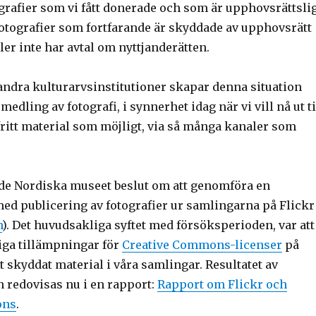
tografier som vi fått donerade och som är upphovsrättsli
 fotografier som fortfarande är skyddade av upphovsrätt
ller inte har avtal om nyttjanderätten.
ndra kulturarvsinstitutioner skapar denna situation
medling av fotografi, i synnerhet idag när vi vill nå ut ti
 fritt material som möjligt, via så många kanaler som
ade Nordiska museet beslut om att genomföra en
ed publicering av fotografier ur samlingarna på Flickr
m
). Det huvudsakliga syftet med försöksperioden, var att
ga tillämpningar för
Creative Commons-licenser
på
 skyddat material i våra samlingar. Resultatet av
 redovisas nu i en rapport:
Rapport om Flickr och
ons
.