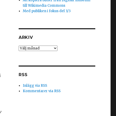
Att kopiera bilder från Digitalt museum
till Wikimedia Commons
Med publiken i fokus del 3/3
ARKIV
Arkiv
RSS
i
Inlägg via RSS
Kommentarer via RSS
v