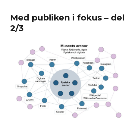
publiken
i
Med publiken i fokus – del
fokus
del
2/3
3/3