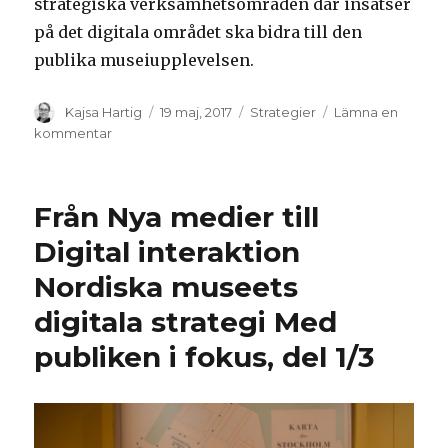
strategiska verksamhetsområden där insatser
på det digitala området ska bidra till den
publika museiupplevelsen.
Författare
Kajsa Hartig
Postat
19 maj, 2017
Kategorier
Strategier
Lämna en
kommentar
på
Med
publiken
i
Från Nya medier till
fokus
–
Digital interaktion
del
Nordiska museets
2/3
digitala strategi Med
publiken i fokus, del 1/3