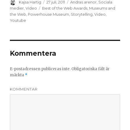
Författare
Kajsa Hartig
Postat
27 juli, 2011
Kategorier
Andras arenor
,
Sociala
medier
,
Video
Taggar
Best of the Web Awards
,
Museums and
the Web
,
Powerhouse Museum
,
Storytelling
,
Video
,
Youtube
Kommentera
E-postadressen publiceras inte.
Obligatoriska fält är
märkta
*
KOMMENTAR