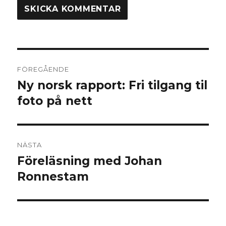
Inläggsnavigering
FÖREGÅENDE
Ny norsk rapport: Fri tilgang til
Föregående
foto på nett
inlägg:
NÄSTA
Föreläsning med Johan
Nästa
Ronnestam
inlägg: