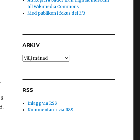
Att kopiera bilder från Digitalt museum
till Wikimedia Commons
Med publiken i fokus del 3/3
ARKIV
Arkiv
n
RSS
så
Inlägg via RSS
d.
Kommentarer via RSS