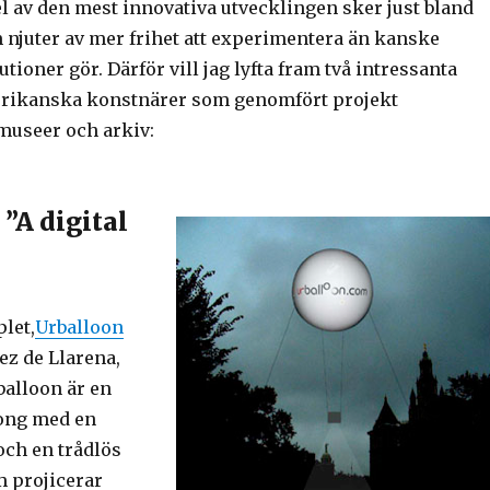
l av den mest innovativa utvecklingen sker just bland
 njuter av mer frihet att experimentera än kanske
utioner gör. Därför vill jag lyfta fram två intressanta
rikanska konstnärer som genomfört projekt
museer och arkiv:
”A digital
let,
Urballoon
ez de Llarena,
balloon är en
long med en
och en trådlös
m projicerar