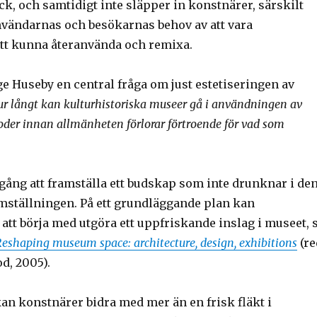
yck, och samtidigt inte släpper in konstnärer, särskilt
vändarnas och besökarnas behov av att vara
tt kunna återanvända och remixa.
e Huseby en central fråga om just estetiseringen av
r långt kan kulturhistoriska museer gå i användningen av
der innan allmänheten förlorar förtroende för vad som
gång att framställa ett budskap som inte drunknar i de
amställningen. På ett grundläggande plan kan
l att börja med utgöra ett uppfriskande inslag i museet, 
eshaping museum space: architecture, design, exhibitions
(re
d, 2005).
an konstnärer bidra med mer än en frisk fläkt i