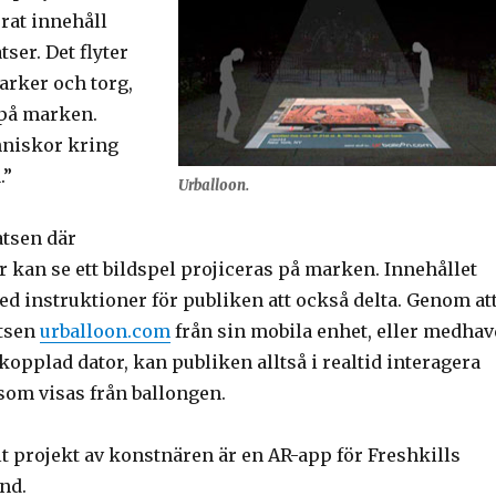
rat innehåll
tser. Det flyter
rker och torg,
 på marken.
niskor kring
.”
Urballoon.
atsen där
 kan se ett bildspel projiceras på marken. Innehållet
d instruktioner för publiken att också delta. Genom at
tsen
urballoon.com
från sin mobila enhet, eller medhav
pplad dator, kan publiken alltså i realtid interagera
som visas från ballongen.
lt projekt av konstnären är en AR-app för Freshkills
and.