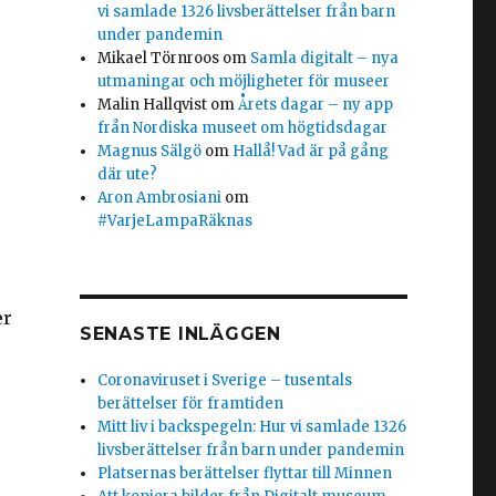
vi samlade 1326 livsberättelser från barn
under pandemin
Mikael Törnroos
om
Samla digitalt – nya
utmaningar och möjligheter för museer
Malin Hallqvist
om
Årets dagar – ny app
från Nordiska museet om högtidsdagar
Magnus Sälgö
om
Hallå! Vad är på gång
där ute?
Aron Ambrosiani
om
#VarjeLampaRäknas
er
SENASTE INLÄGGEN
Coronaviruset i Sverige – tusentals
berättelser för framtiden
Mitt liv i backspegeln: Hur vi samlade 1326
livsberättelser från barn under pandemin
Platsernas berättelser flyttar till Minnen