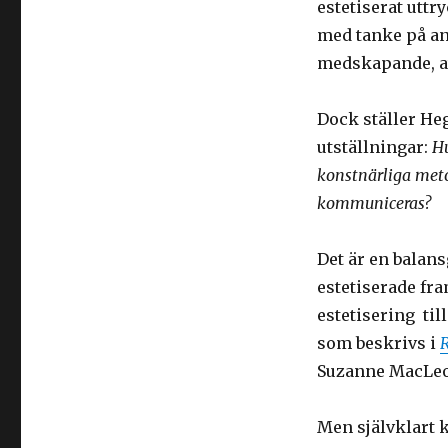
estetiserat uttr
med tanke på an
medskapande, a
Dock ställer Heg
utställningar:
Hu
konstnärliga meto
kommuniceras?
Det är en balans
estetiserade fr
estetisering til
som beskrivs i
R
Suzanne MacLeo
Men självklart k