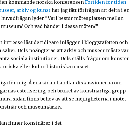
 den kommande norska konferensen
Fortiden for tiden 
useer, arkiv og kunst
har jag fått förfrågan att delta i e
är huvudfrågan lyder ”Vari består mötesplatsen mellan
h museum? Och vad händer i dessa möten?”
t intresse läst de tidigare inläggen i bloggstafetten och
a saker. Dels poängteras att arkiv och museer måste var
anta sociala institutioner. Dels ställs frågor om konste
historiska eller kulturhistoriska museet.
ydiga för mig. Å ena sidan handlar diskussionerna om
garnas estetisering, och bruket av konstnärliga grepp
ndra sidan finns behov av att se möjligheterna i mötet
onstnär och museum/arkiv.
ällan finner konstnärer i det