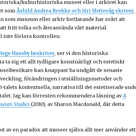
storiska/kulturhistoriska museet eller i arkivet kan
det som
Åshild Andrea Brekke och Siri Slettevåg skriver
,
n som museum eller arkiv fortfarande har svårt att
att fritt tolka och återanvända vårt material.
l inte förlora kontrollen.
ege Huseby beskriver
, ser vi den historiska
a ta sig ett allt tydligare konstnärligt och estetiskt
museibesökare kan knappast ha undgått de senaste
veckling, förändringen i utställningsmetoder och
0-talets kontextuella, narrativa till det estetiserade und
talet. Jag kan förresten rekommendera läsning av
A
seum Studies
(2010), av Sharon Macdonald, där detta
got av en paradox att museer själva allt mer använder ett