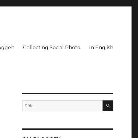
oggen
Collecting Social Photo
In English
SÖK
Sök
efter: