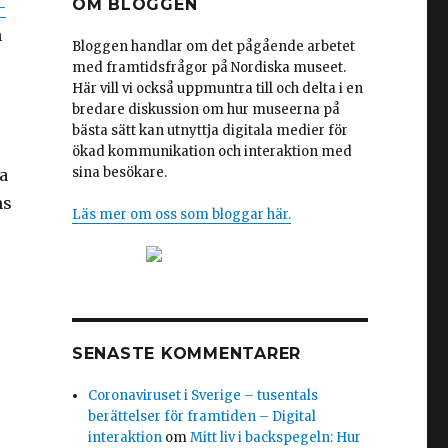
OM BLOGGEN
–
n
Bloggen handlar om det pågående arbetet
med framtidsfrågor på Nordiska museet.
Här vill vi också uppmuntra till och delta i en
bredare diskussion om hur museerna på
bästa sätt kan utnyttja digitala medier för
ökad kommunikation och interaktion med
sina besökare.
a
ns
Läs mer om oss som bloggar här.
SENASTE KOMMENTARER
Coronaviruset i Sverige – tusentals
berättelser för framtiden – Digital
interaktion
om
Mitt liv i backspegeln: Hur