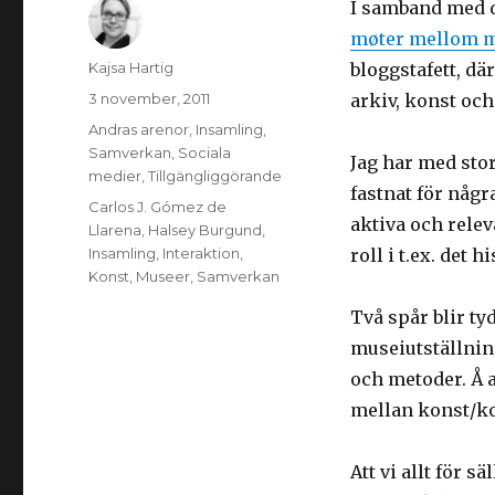
I samband med
møter mellom m
Författare
Kajsa Hartig
bloggstafett, d
Postat
3 november, 2011
arkiv, konst oc
Kategorier
Andras arenor
,
Insamling
,
Samverkan
,
Sociala
Jag har med stor
medier
,
Tillgängliggörande
fastnat för någr
Taggar
Carlos J. Gómez de
aktiva och relev
Llarena
,
Halsey Burgund
,
Insamling
,
Interaktion
,
roll i t.ex. det 
Konst
,
Museer
,
Samverkan
Två spår blir t
museiutställnin
och metoder. Å a
mellan konst/k
Att vi allt för s