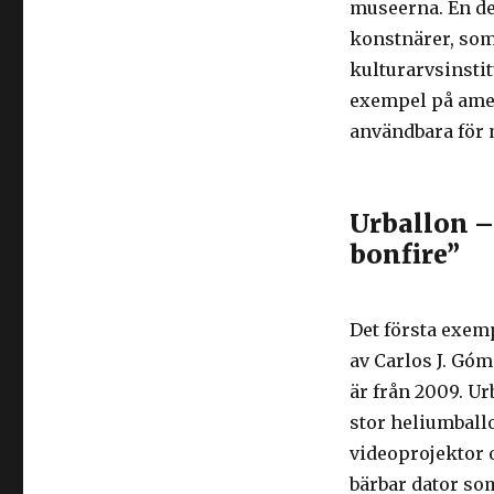
museerna. En de
konstnärer, som
kulturarvsinstit
exempel på ame
användbara för 
Urballon – 
bonfire”
Det första exemp
av Carlos J. Góm
är från 2009. Ur
stor heliumbal
videoprojektor 
bärbar dator so