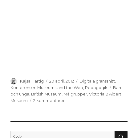
Författare
Kajsa Hartig
Postat
20 april, 2012
Kategorier
Digitala gränssnitt
,
Konferenser
,
Museums and the Web
,
Pedagogik
Taggar
Barn
och unga
,
British Museum
,
Målgrupper
,
Victoria & Albert
Museum
2 kommentarer
till
Designa
för
barn
och
familjer
SÖ
Sök