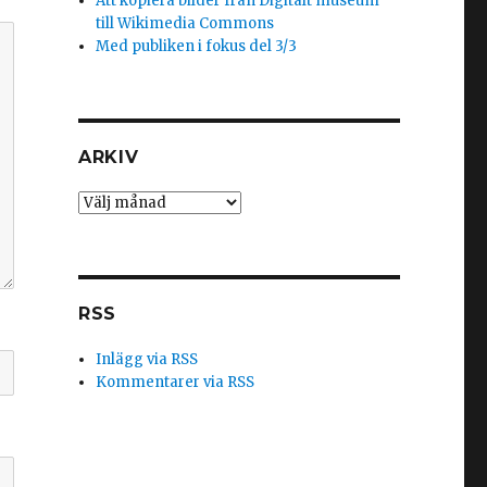
Att kopiera bilder från Digitalt museum
till Wikimedia Commons
Med publiken i fokus del 3/3
ARKIV
Arkiv
RSS
Inlägg via RSS
Kommentarer via RSS