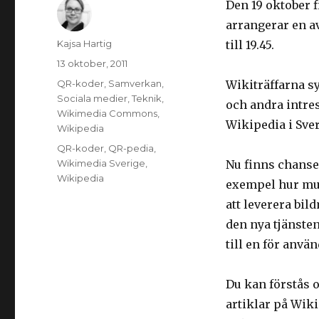
Den 19 oktober f
arrangerar en av
Författare
Kajsa Hartig
till 19.45.
Postat
13 oktober, 2011
Kategorier
QR-koder
,
Samverkan
,
Wikiträffarna sy
Sociala medier
,
Teknik
,
och andra intre
Wikimedia Commons
,
Wikipedia i Sver
Wikipedia
Taggar
QR-koder
,
QR-pedia
,
Wikimedia Sverige
,
Nu finns chansen
Wikipedia
exempel hur mus
att leverera bi
den nya tjänste
till en för anvä
Du kan förstås o
artiklar på Wik