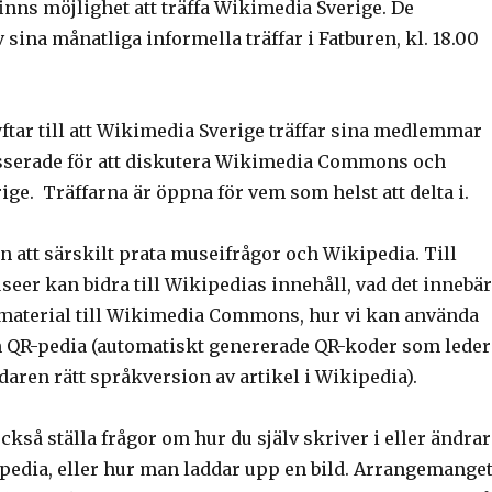
inns möjlighet att träffa Wikimedia Sverige. De
 sina månatliga informella träffar i Fatburen, kl. 18.00
ftar till att Wikimedia Sverige träffar sina medlemmar
sserade för att diskutera Wikimedia Commons och
ige. Träffarna är öppna för vem som helst att delta i.
 att särskilt prata museifrågor och Wikipedia. Till
eer kan bidra till Wikipedias innehåll, vad det innebär
ldmaterial till Wikimedia Commons, hur vi kan använda
n QR-pedia (automatiskt genererade QR-koder som leder
ndaren rätt språkversion av artikel i Wikipedia).
ckså ställa frågor om hur du själv skriver i eller ändrar
ipedia, eller hur man laddar upp en bild. Arrangemange