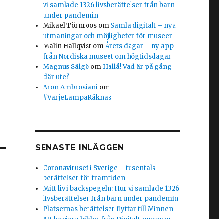
vi samlade 1326 livsberättelser från barn
under pandemin
Mikael Törnroos
om
Samla digitalt – nya
utmaningar och möjligheter för museer
Malin Hallqvist
om
Årets dagar – ny app
från Nordiska museet om högtidsdagar
Magnus Sälgö
om
Hallå! Vad är på gång
där ute?
Aron Ambrosiani
om
#VarjeLampaRäknas
SENASTE INLÄGGEN
Coronaviruset i Sverige – tusentals
berättelser för framtiden
Mitt liv i backspegeln: Hur vi samlade 1326
livsberättelser från barn under pandemin
Platsernas berättelser flyttar till Minnen