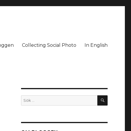
oggen
Collecting Social Photo
In English
SÖK
Sök
efter: