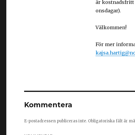
är kostnadsfritt
onsdagar).
Välkommen!
För mer informa
kajsa.hartig@n
Kommentera
E-postadressen publiceras inte.
Obligatoriska fält är m