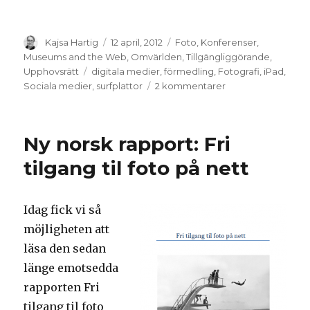
Författare
Kajsa Hartig
Postat
12 april, 2012
Kategorier
Foto
,
Konferenser
,
Museums and the Web
,
Omvärlden
,
Tillgängliggörande
,
Upphovsrätt
Taggar
digitala medier
,
förmedling
,
Fotografi
,
iPad
,
Sociala medier
,
surfplattor
2 kommentarer
till
Kreativa
sätt
att
Ny norsk rapport: Fri
förmedla
fotografi
tilgang til foto på nett
Idag fick vi så
möjligheten att
läsa den sedan
länge emotsedda
rapporten Fri
tilgang til foto