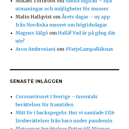
Mikael Törnroos
om
Samla digitalt – nya
utmaningar och möjligheter för museer
Malin Hallqvist
om
Årets dagar – ny app
från Nordiska museet om högtidsdagar
Magnus Sälgö
om
Hallå! Vad är på gång där
ute?
Aron Ambrosiani
om
#VarjeLampaRäknas
SENASTE INLÄGGEN
Coronaviruset i Sverige – tusentals
berättelser för framtiden
Mitt liv i backspegeln: Hur vi samlade 1326
livsberättelser från barn under pandemin
Platsernas berättelser flyttar till Minnen