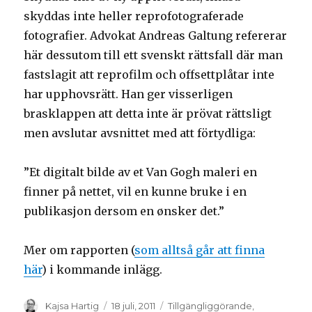
skyddas inte heller reprofotograferade
fotografier. Advokat Andreas Galtung refererar
här dessutom till ett svenskt rättsfall där man
fastslagit att reprofilm och offsettplåtar inte
har upphovsrätt. Han ger visserligen
brasklappen att detta inte är prövat rättsligt
men avslutar avsnittet med att förtydliga:
”Et digitalt bilde av et Van Gogh maleri en
finner på nettet, vil en kunne bruke i en
publikasjon dersom en ønsker det.”
Mer om rapporten (
som alltså går att finna
här
) i kommande inlägg.
Författare
Kajsa Hartig
Postat
18 juli, 2011
Kategorier
Tillgängliggörande
,