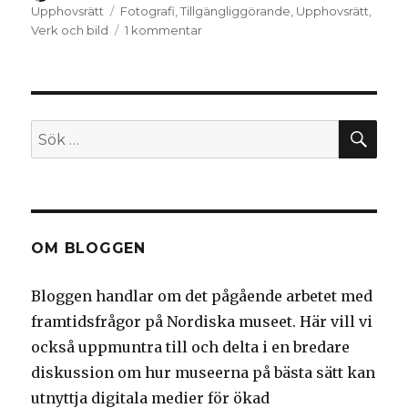
Upphovsrätt
Taggar
Fotografi
,
Tillgängliggörande
,
Upphovsrätt
,
Verk och bild
1 kommentar
till
Ny
norsk
rapport:
Fri
tilgang
SÖ
Sök
til
efter:
foto
på
nett
OM BLOGGEN
Bloggen handlar om det pågående arbetet med
framtidsfrågor på Nordiska museet. Här vill vi
också uppmuntra till och delta i en bredare
diskussion om hur museerna på bästa sätt kan
utnyttja digitala medier för ökad