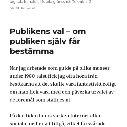
digitala kanaler
,
Mobila gränssnitt
,
Teknik
2
kommentarer
till
#VarjeLampaRäknas
Publikens val – om
publiken själv får
bestämma
När jag arbetade som guide på olika museer
under 1980-talet fick jag ofta höra från
besökarna att det skulle vara fantastiskt roligt
om man fick vara med och påverka urvalet av
de föremål som ställdes ut.
På den tiden fanns varken Internet eller
sociala medier att tillgå, vilket försvårade