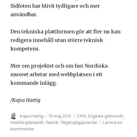
Sidfoten har blivit tydligare och mer
användbar.
Den tekniska plattformen gör att fler nu kan
redigera innehåll utan större teknisk
kompetens.
Mer om projektet och om hur Nordiska
museet arbetar med webbplatsen i ett
kommande inlägg.
/Kajsa Hartig
Författare
Kajsa Hartig
Postat
13 maj, 2013
Kategorier
CMS
,
Digitala gränssnitt
,
Mobila gränssnitt
,
Teknik
,
Tillgängliggörande
Lämna en
kommentar
på
Ny