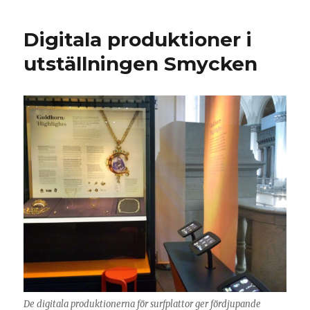
webbplats
för
Digitala produktioner i
Nordiska
museet
utställningen Smycken
De digitala produktionerna för surfplattor ger fördjupande