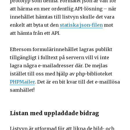
prototyp som denna. Formatet json är valt för
att härma en mer ordentlig API-lösning – när
innehållet hämtas till listvyn skulle det vara
enkelt att byta ut den
statiska json-filen
mot
att hämta från ett API.
Eftersom formulärinnehållet lagras publikt
tillgängligt i fulltext på servern vill vi inte
lagra några e-mailadresser där. De mejlas
istället till oss med hjälp av php-biblioteket
PHPMailer
. Det är en bit kvar till det e-maillösa
samhället!
Listan med uppladdade bidrag
Listvyn är utformad för att likna de bild- och