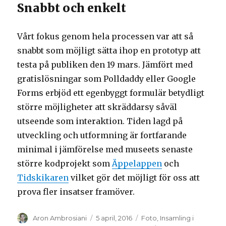
Snabbt och enkelt
Vårt fokus genom hela processen var att så
snabbt som möjligt sätta ihop en prototyp att
testa på publiken den 19 mars. Jämfört med
gratislösningar som Polldaddy eller Google
Forms erbjöd ett egenbyggt formulär betydligt
större möjligheter att skräddarsy såväl
utseende som interaktion. Tiden lagd på
utveckling och utformning är fortfarande
minimal i jämförelse med museets senaste
större kodprojekt som
Äppelappen
och
Tidskikaren
vilket gör det möjligt för oss att
prova fler insatser framöver.
Författare
Aron Ambrosiani
Postat
5 april, 2016
Kategorier
Foto
,
Insamling i