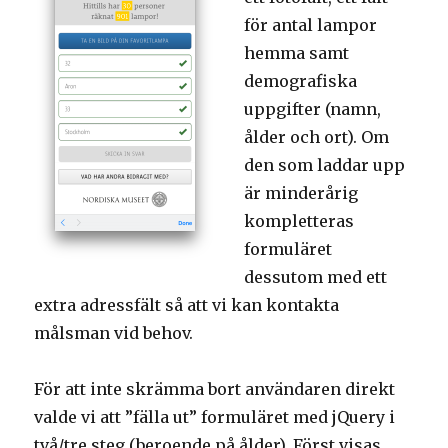
för antal lampor
hemma samt
demografiska
uppgifter (namn,
ålder och ort). Om
den som laddar upp
är minderårig
kompletteras
formuläret
dessutom med ett
extra adressfält så att vi kan kontakta
målsman vid behov.
För att inte skrämma bort användaren direkt
valde vi att ”fälla ut” formuläret med jQuery i
två/tre steg (beroende på ålder). Först visas