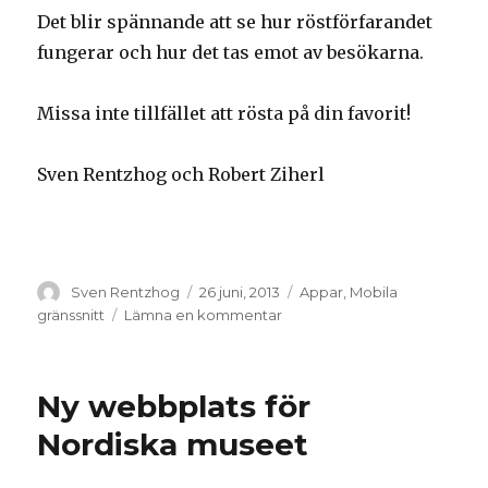
Det blir spännande att se hur röstförfarandet
fungerar och hur det tas emot av besökarna.
Missa inte tillfället att rösta på din favorit!
Sven Rentzhog och Robert Ziherl
Författare
Sven Rentzhog
Postat
26 juni, 2013
Kategorier
Appar
,
Mobila
gränssnitt
Lämna en kommentar
på
Publikens
val
–
Ny webbplats för
om
publiken
Nordiska museet
själv
får